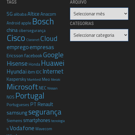
TAGS
ARQUIVO
Arquivo
5G
Altice
Anacom
alibaba
Bosch
apple
Android
CATEGORIAS
china
cibersegurança
Categorias
Cisco
Cloud
Claranet
emprego
empresas
Google
Ericsson
facebook
Huawei
Hisense
Honda
Internet
Hyundai
ibm
IDC
Kaspersky
Meo
Marktest
Meraki
Microsoft
NEC
Nissan
Portugal
NOS
PT
Renault
Portugueses
segurança
samsung
smartphones
Siemens
tecnologia
Vodafone
Wavecom
ti