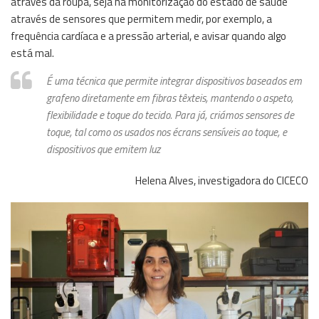
através da roupa, seja na monitorização do estado de saúde
através de sensores que permitem medir, por exemplo, a
frequência cardíaca e a pressão arterial, e avisar quando algo
está mal.
É uma técnica que permite integrar dispositivos baseados em
grafeno diretamente em fibras têxteis, mantendo o aspeto,
flexibilidade e toque do tecido. Para já, criámos sensores de
toque, tal como os usados nos écrans sensíveis ao toque, e
dispositivos que emitem luz
Helena Alves, investigadora do CICECO