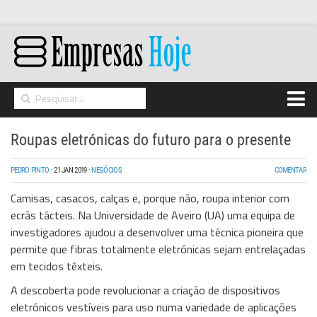
Home
Roupas eletrónicas do futuro para o presente
Networking
PEDRO PINTO
·
21 JAN 2019
·
NEGÓCIOS
COMENTAR
Segurança
Camisas, casacos, calças e, porque não, roupa interior com
High Tech
ecrãs tácteis. Na Universidade de Aveiro (UA) uma equipa de
investigadores ajudou a desenvolver uma técnica pioneira que
Hosting/Cloud
permite que fibras totalmente eletrónicas sejam entrelaçadas
I&D
em tecidos têxteis.
Opinião
A descoberta pode revolucionar a criação de dispositivos
eletrónicos vestíveis para uso numa variedade de aplicações
Storage