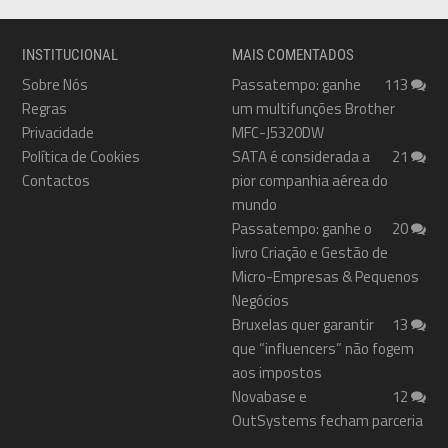
INSTITUCIONAL
MAIS COMENTADOS
Sobre Nós
Passatempo: ganhe
113
Regras
um multifunções Brother
Privacidade
MFC-J5320DW
Política de Cookies
SATA é considerada a
21
Contactos
pior companhia aérea do
mundo
Passatempo: ganhe o
20
livro Criação e Gestão de
Micro-Empresas & Pequenos
Negócios
Bruxelas quer garantir
13
que “influencers” não fogem
aos impostos
Novabase e
12
OutSystems fecham parceria