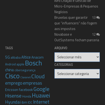
livro Criação e Gestão de
Micro-Empresas & Pequenos
Negócios
Bruxelas quer garantir
13
que “influencers” não fogem
aos impostos
Novabase e
12
OutSystems fecham parceria
TAGS
ARQUIVO
Arquivo
5G
Altice
Anacom
alibaba
Bosch
apple
Android
CATEGORIAS
china
cibersegurança
Categorias
Cisco
Cloud
Claranet
emprego
empresas
Google
Ericsson
facebook
Huawei
Hisense
Honda
Internet
Hyundai
ibm
IDC