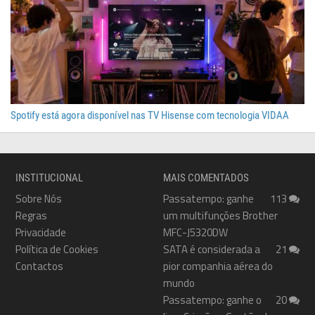
Spotify está agora disponível nas TV Hisense com tecnologia VIDAA
INSTITUCIONAL
MAIS COMENTADOS
Sobre Nós
Passatempo: ganhe
113
Regras
um multifunções Brother
Privacidade
MFC-J5320DW
Política de Cookies
SATA é considerada a
21
Contactos
pior companhia aérea do
mundo
Passatempo: ganhe o
20