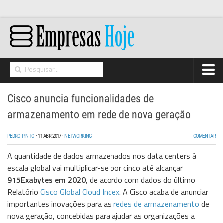
Home
Cisco anuncia funcionalidades de
Networking
armazenamento em rede de nova geração
Segurança
PEDRO PINTO
·
11 ABR 2017
·
NETWORKING
COMENTAR
High Tech
A quantidade de dados armazenados nos data centers à
Hosting/Cloud
escala global vai multiplicar-se por cinco até alcançar
915Exabytes em 2020
, de acordo com dados do último
I&D
Relatório
Cisco Global Cloud Index
. A Cisco acaba de anunciar
Opinião
importantes inovações para as
redes de armazenamento
de
nova geração, concebidas para ajudar as organizações a
Storage