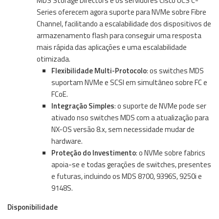
MDS Storage Directors e os servidores Cisco UCS C-
Series oferecem agora suporte para NVMe sobre Fibre
Channel, facilitando a escalabilidade dos dispositivos de
armazenamento flash para conseguir uma resposta
mais rápida das aplicações e uma escalabilidade
otimizada.
Flexibilidade Multi-Protocolo
: os switches MDS
suportam NVMe e SCSI em simultâneo sobre FC e
FCoE.
Integração Simples
: o suporte de NVMe pode ser
ativado nso switches MDS com a atualização para
NX-OS versão 8.x, sem necessidade mudar de
hardware.
Proteção do Investimento
: o NVMe sobre fabrics
apoia-se e todas gerações de switches, presentes
e futuras, incluindo os MDS 8700, 9396S, 9250i e
9148S.
Disponibilidade