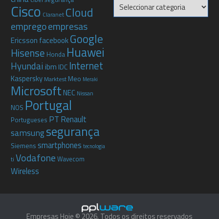
Categorias
Cisco
Cloud
Claranet
emprego
empresas
Google
Ericsson
facebook
Huawei
Hisense
Honda
Internet
Hyundai
ibm
IDC
Kaspersky
Meo
Marktest
Meraki
Microsoft
NEC
Nissan
Portugal
NOS
PT
Renault
Portugueses
segurança
samsung
smartphones
Siemens
tecnologia
Vodafone
Wavecom
ti
Wireless
Empresas Hoje © 2026. Todos os direitos reservados