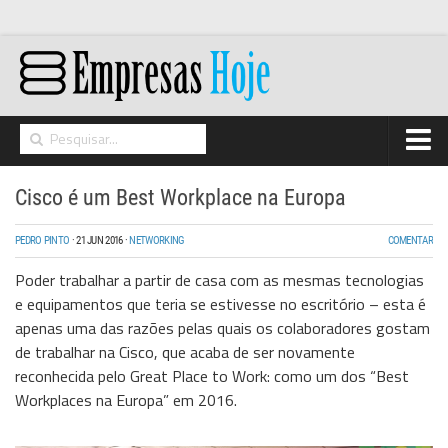
Home
Cisco é um Best Workplace na Europa
Networking
PEDRO PINTO
·
21 JUN 2016
·
NETWORKING
COMENTAR
Segurança
Poder trabalhar a partir de casa com as mesmas tecnologias
High Tech
e equipamentos que teria se estivesse no escritório – esta é
apenas uma das razões pelas quais os colaboradores gostam
Hosting/Cloud
de trabalhar na Cisco, que acaba de ser novamente
I&D
reconhecida pelo Great Place to Work: como um dos “Best
Workplaces na Europa” em 2016.
Opinião
Storage