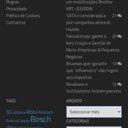
Regras
um multifunções Brother
Privacidade
MFC-J5320DW
Política de Cookies
SATA é considerada a
21
Contactos
pior companhia aérea do
mundo
Passatempo: ganhe o
20
livro Criação e Gestão de
Micro-Empresas & Pequenos
Negócios
Bruxelas quer garantir
13
que “influencers” não fogem
aos impostos
Novabase e
12
OutSystems fecham parceria
TAGS
ARQUIVO
Arquivo
5G
Altice
Anacom
alibaba
Bosch
apple
Android
CATEGORIAS
china
cibersegurança