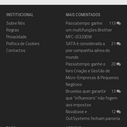
INSTITUCIONAL
MAIS COMENTADOS
Sobre Nós
Passatempo: ganhe
113
Regras
um multifunções Brother
Privacidade
MFC-J5320DW
Política de Cookies
SATA é considerada a
21
Contactos
pior companhia aérea do
mundo
Passatempo: ganhe o
20
livro Criação e Gestão de
Micro-Empresas & Pequenos
Negócios
Bruxelas quer garantir
13
que “influencers” não fogem
aos impostos
Novabase e
12
OutSystems fecham parceria