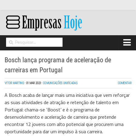
Home
Bosch lança programa de aceleração de
Networking
carreiras em Portugal
Segurança
VITOR MARTINS
·
01 MAR 2023
·
COMUNICAÇÕES UNIFICADAS
COMENTAR
High Tech
A Bosch acaba de lançar mais uma iniciativa que vem reforçar
Hosting/Cloud
as suas atividades de atração e retenção de talento em
Portugal: chama-se ‘Boost’ e é o programa de
I&D
desenvolvimento e aceleração de carreira que pretende
Opinião
encontrar 12 jovens com alto potencial que procurem uma
oportunidade para dar um impulso à sua carreira.
Storage