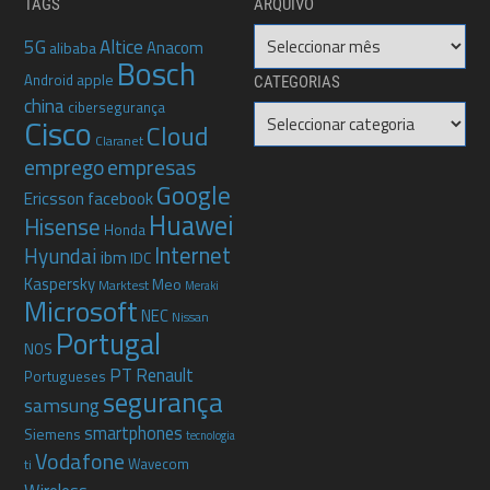
TAGS
ARQUIVO
Arquivo
5G
Altice
Anacom
alibaba
Bosch
apple
Android
CATEGORIAS
china
cibersegurança
Categorias
Cisco
Cloud
Claranet
emprego
empresas
Google
Ericsson
facebook
Huawei
Hisense
Honda
Internet
Hyundai
ibm
IDC
Kaspersky
Meo
Marktest
Meraki
Microsoft
NEC
Nissan
Portugal
NOS
PT
Renault
Portugueses
segurança
samsung
smartphones
Siemens
tecnologia
Vodafone
Wavecom
ti