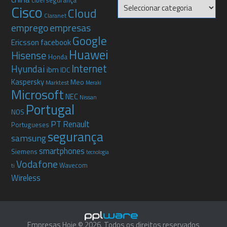
Categorias
Cisco
Cloud
Claranet
emprego
empresas
Google
Ericsson
facebook
Huawei
Hisense
Honda
Internet
Hyundai
ibm
IDC
Kaspersky
Meo
Marktest
Meraki
Microsoft
NEC
Nissan
Portugal
NOS
PT
Renault
Portugueses
segurança
samsung
smartphones
Siemens
tecnologia
Vodafone
Wavecom
ti
Wireless
Empresas Hoje © 2026. Todos os direitos reservados