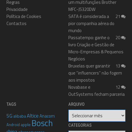
Regras
um multifunções Brother
Privacidade
MFC-J5320DW
Política de Cookies
SATA é considerada a
21
Contactos
pior companhia aérea do
mundo
Passatempo: ganhe o
20
livro Criação e Gestão de
Micro-Empresas & Pequenos
Negócios
Bruxelas quer garantir
13
que “influencers” não fogem
aos impostos
Novabase e
12
OutSystems fecham parceria
TAGS
ARQUIVO
Arquivo
5G
Altice
Anacom
alibaba
Bosch
apple
Android
CATEGORIAS
china
cibersegurança