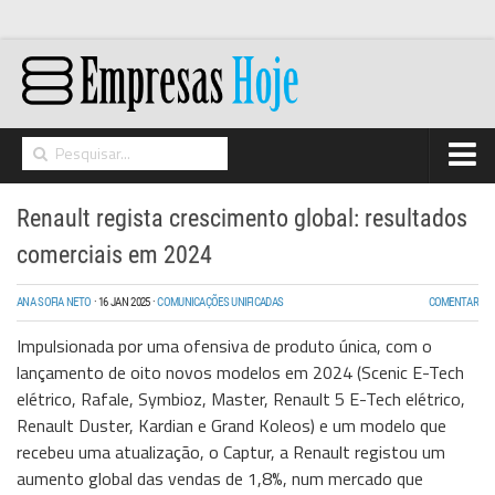
Home
Renault regista crescimento global: resultados
Networking
comerciais em 2024
Segurança
ANA SOFIA NETO
·
16 JAN 2025
·
COMUNICAÇÕES UNIFICADAS
COMENTAR
High Tech
Impulsionada por uma ofensiva de produto única, com o
Hosting/Cloud
lançamento de oito novos modelos em 2024 (Scenic E-Tech
elétrico, Rafale, Symbioz, Master, Renault 5 E-Tech elétrico,
I&D
Renault Duster, Kardian e Grand Koleos) e um modelo que
Opinião
recebeu uma atualização, o Captur, a Renault registou um
aumento global das vendas de 1,8%, num mercado que
Storage