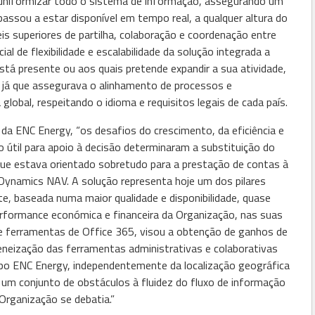
 uniformizar todo o sistema de informação, assegurando um
passou a estar disponível em tempo real, a qualquer altura do
veis superiores de partilha, colaboração e coordenação entre
al de flexibilidade e escalabilidade da solução integrada a
á presente ou aos quais pretende expandir a sua atividade,
 já que assegurava o alinhamento de processos e
lobal, respeitando o idioma e requisitos legais de cada país.
a ENC Energy, “os desafios do crescimento, da eficiência e
 útil para apoio à decisão determinaram a substituição do
ue estava orientado sobretudo para a prestação de contas à
 Dynamics NAV. A solução representa hoje um dos pilares
e, baseada numa maior qualidade e disponibilidade, quase
rformance económica e financeira da Organização, nas suas
e ferramentas de Office 365, visou a obtenção de ganhos de
eneização das ferramentas administrativas e colaborativas
upo ENC Energy, independentemente da localização geográfica
 um conjunto de obstáculos à fluidez do fluxo de informação
Organização se debatia.”