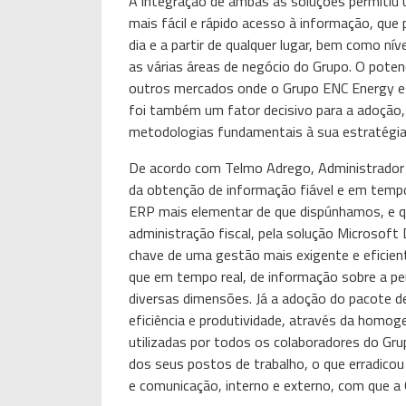
A integração de ambas as soluções permitiu
mais fácil e rápido acesso à informação, que 
dia e a partir de qualquer lugar, bem como ní
as várias áreas de negócio do Grupo. O potenci
outros mercados onde o Grupo ENC Energy est
foi também um fator decisivo para a adoção,
metodologias fundamentais à sua estratégia g
De acordo com Telmo Adrego, Administrador d
da obtenção de informação fiável e em tempo
ERP mais elementar de que dispúnhamos, e q
administração fiscal, pela solução Microsoft
chave de uma gestão mais exigente e eficient
que em tempo real, de informação sobre a pe
diversas dimensões. Já a adoção do pacote d
eficiência e produtividade, através da homog
utilizadas por todos os colaboradores do Gr
dos seus postos de trabalho, o que erradicou
e comunicação, interno e externo, com que a 