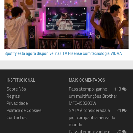
Spotify está agora disponível nas TV Hisense com tecnologia VIDAA
INSTITUCIONAL
MAIS COMENTADOS
Sobre Nós
Passatempo: ganhe
113
Regras
um multifunções Brother
Privacidade
MFC-J5320DW
Política de Cookies
SATA é considerada a
21
Contactos
pior companhia aérea do
mundo
Passatempo: ganhe o
20