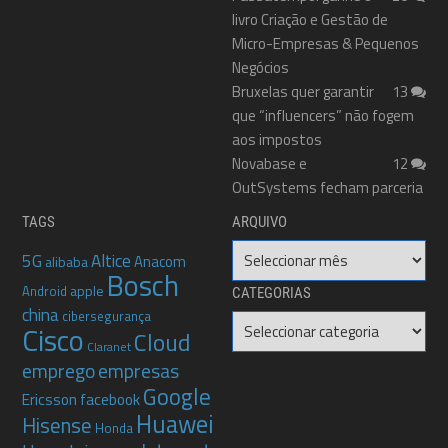
livro Criação e Gestão de
Micro-Empresas & Pequenos
Negócios
Bruxelas quer garantir
13
que “influencers” não fogem
aos impostos
Novabase e
12
OutSystems fecham parceria
TAGS
ARQUIVO
Arquivo
5G
Altice
Anacom
alibaba
Bosch
apple
Android
CATEGORIAS
china
cibersegurança
Categorias
Cisco
Cloud
Claranet
emprego
empresas
Google
Ericsson
facebook
Huawei
Hisense
Honda