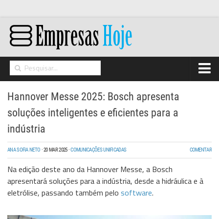
Home
Hannover Messe 2025: Bosch apresenta
Networking
soluções inteligentes e eficientes para a
Segurança
indústria
High Tech
ANA SOFIA NETO
·
20 MAR 2025
·
COMUNICAÇÕES UNIFICADAS
COMENTAR
Hosting/Cloud
Na edição deste ano da Hannover Messe, a Bosch
apresentará soluções para a indústria, desde a hidráulica e à
I&D
eletrólise, passando também pelo
software
.
Opinião
Storage