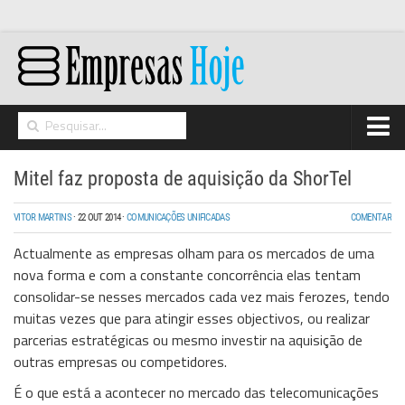
Home
Mitel faz proposta de aquisição da ShorTel
Networking
VITOR MARTINS
·
22 OUT 2014
·
COMUNICAÇÕES UNIFICADAS
COMENTAR
Segurança
Actualmente as empresas olham para os mercados de uma
High Tech
nova forma e com a constante concorrência elas tentam
consolidar-se nesses mercados cada vez mais ferozes, tendo
Hosting/Cloud
muitas vezes que para atingir esses objectivos, ou realizar
I&D
parcerias estratégicas ou mesmo investir na aquisição de
outras empresas ou competidores.
Opinião
É o que está a acontecer no mercado das telecomunicações
Storage