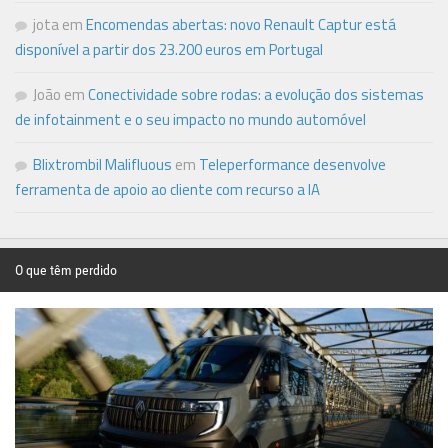
jota
em
Encomendas abertas: novo Renault Captur está
disponível a partir dos 23.200 euros em Portugal
João
em
Conectividade sobre rodas: a evolução dos sistemas
de infotainment e o seu impacto no mundo automóvel
Blixtrombil Malifluous
em
Teleperformance desenvolve
ferramenta de apoio ao cliente com recurso a IA
O que têm perdido