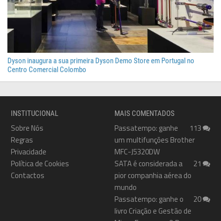
Dyson inaugura a sua primeira Dyson Demo Store em Portugal no
Centro Comercial Colombo
INSTITUCIONAL
MAIS COMENTADOS
Sobre Nós
Passatempo: ganhe
113
Regras
um multifunções Brother
Privacidade
MFC-J5320DW
Política de Cookies
SATA é considerada a
21
Contactos
pior companhia aérea do
mundo
Passatempo: ganhe o
20
livro Criação e Gestão de