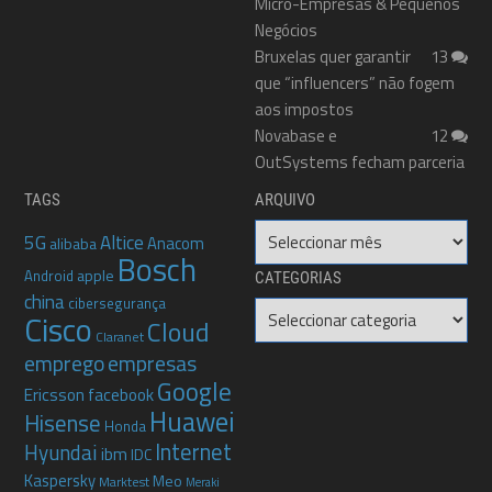
Micro-Empresas & Pequenos
Negócios
Bruxelas quer garantir
13
que “influencers” não fogem
aos impostos
Novabase e
12
OutSystems fecham parceria
TAGS
ARQUIVO
Arquivo
5G
Altice
Anacom
alibaba
Bosch
apple
Android
CATEGORIAS
china
cibersegurança
Categorias
Cisco
Cloud
Claranet
emprego
empresas
Google
Ericsson
facebook
Huawei
Hisense
Honda
Internet
Hyundai
ibm
IDC
Kaspersky
Meo
Marktest
Meraki