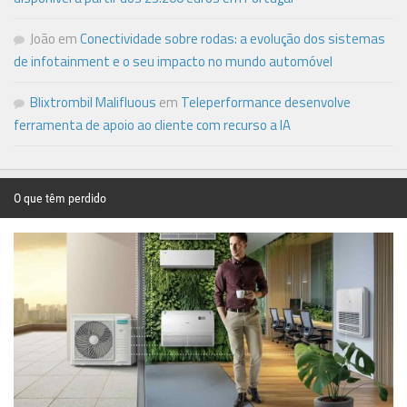
João
em
Conectividade sobre rodas: a evolução dos sistemas
de infotainment e o seu impacto no mundo automóvel
Blixtrombil Malifluous
em
Teleperformance desenvolve
ferramenta de apoio ao cliente com recurso a IA
O que têm perdido