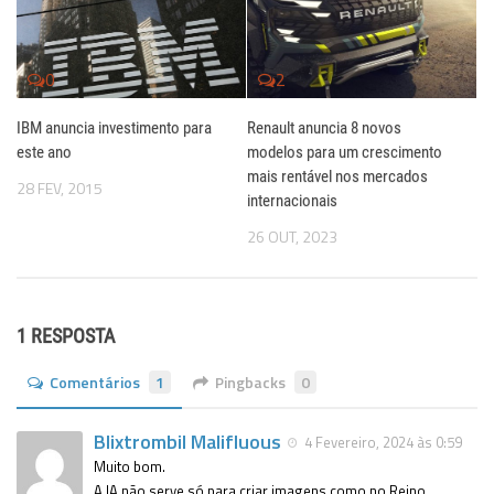
0
2
IBM anuncia investimento para
Renault anuncia 8 novos
este ano
modelos para um crescimento
mais rentável nos mercados
28 FEV, 2015
internacionais
26 OUT, 2023
1 RESPOSTA
Comentários
1
Pingbacks
0
Blixtrombil Malifluous
4 Fevereiro, 2024 às 0:59
Muito bom.
A IA não serve só para criar imagens como no Reino