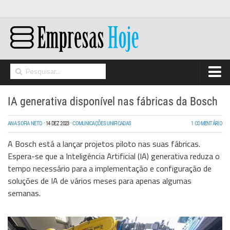
Home
IA generativa disponível nas fábricas da Bosch
Networking
ANA SOFIA NETO
·
14 DEZ 2023
·
COMUNICAÇÕES UNIFICADAS
1 COMENTÁRIO
Segurança
A Bosch está a lançar projetos piloto nas suas fábricas.
High Tech
Espera-se que a Inteligência Artificial (IA) generativa reduza o
tempo necessário para a implementação e configuração de
Hosting/Cloud
soluções de IA de vários meses para apenas algumas
I&D
semanas.
Opinião
Storage