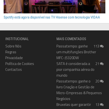
Spotify está agora disponível nas TV Hisense com tecnologia VIDAA
INSTITUCIONAL
MAIS COMENTADOS
Sobre Nós
Passatempo: ganhe
113
Regras
um multifunções Brother
Privacidade
MFC-J5320DW
Política de Cookies
SATA é considerada a
21
Contactos
pior companhia aérea do
mundo
Passatempo: ganhe o
20
livro Criação e Gestão de
Micro-Empresas & Pequenos
Negócios
Bruxelas quer garantir
13