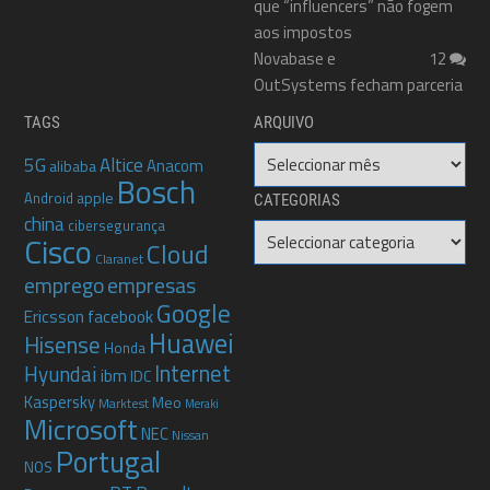
que “influencers” não fogem
aos impostos
Novabase e
12
OutSystems fecham parceria
TAGS
ARQUIVO
Arquivo
5G
Altice
Anacom
alibaba
Bosch
apple
Android
CATEGORIAS
china
cibersegurança
Categorias
Cisco
Cloud
Claranet
emprego
empresas
Google
Ericsson
facebook
Huawei
Hisense
Honda
Internet
Hyundai
ibm
IDC
Kaspersky
Meo
Marktest
Meraki
Microsoft
NEC
Nissan
Portugal
NOS