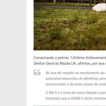
Comentando o prémio “Lifetime Achievement
Diretor Geral da Mazda UK, afirmou, por sua 
No que diz respeito ao envolvimento do
automóvel desportivo de referência, per
emocionantes e de maior prazer de cond
O MX-5 é o ícone da marca Mazda e pers
fantástico que a ASMW o tenha reconhec