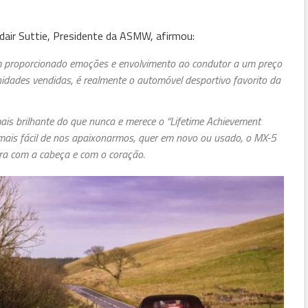
air Suttie, Presidente da ASMW, afirmou:
 proporcionado emoções e envolvimento ao condutor a um preço
idades vendidas, é realmente o automóvel desportivo favorito da
is brilhante do que nunca e merece o “Lifetime Achievement
 mais fácil de nos apaixonarmos, quer em novo ou usado, o MX-5
ra com a cabeça e com o coração.