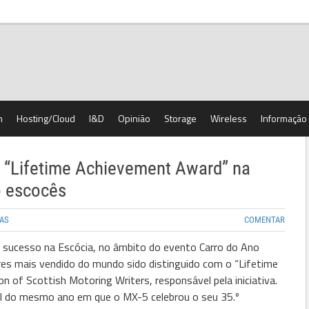
h
Hosting/Cloud
I&D
Opinião
Storage
Wireless
Informação
 “Lifetime Achievement Award” na
o escocês
AS
COMENTAR
sucesso na Escócia, no âmbito do evento Carro do Ano
res mais vendido do mundo sido distinguido com o “Lifetime
n of Scottish Motoring Writers, responsável pela iniciativa.
l do mesmo ano em que o MX-5 celebrou o seu 35.º