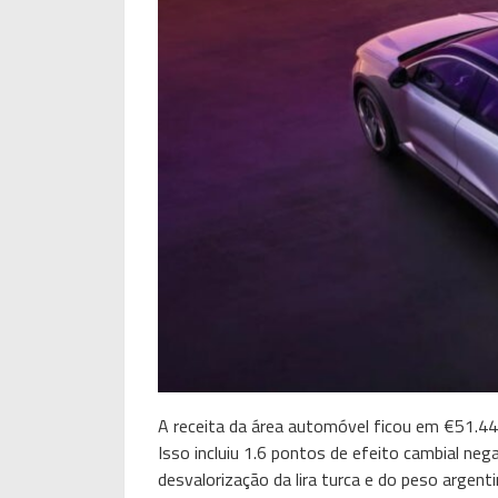
A receita da área automóvel ficou em €51.
Isso incluiu 1.6 pontos de efeito cambial neg
desvalorização da lira turca e do peso arge