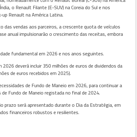
onal, nomeadamente com o Renault Boreal (C-SUV) na América
Índia, o Renault Filante (E-SUV) na Coreia do Sul e nos
-up Renault na América Latina.
o das vendas aos parceiros, a crescente quota de veículos
ase anual impulsionarão o crescimento das receitas, embora
ridade fundamental em 2026 e nos anos seguintes.
m 2026 deverá incluir 350 milhões de euros de dividendos da
ilhões de euros recebidos em 2025).
ecessidades de Fundo de Maneio em 2026, para continuar a
s de Fundo de Maneio registada no final de 2024.
io prazo será apresentado durante o Dia da Estratégia, em
dos financeiros robustos e resilientes.