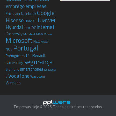
emprego
empresas
Google
Ericsson
facebook
Huawei
Hisense
Honda
Internet
Hyundai
ibm
IDC
Kaspersky
Meo
Marktest
Meraki
Microsoft
NEC
Nissan
Portugal
NOS
PT
Renault
Portugueses
segurança
samsung
smartphones
Siemens
tecnologia
Vodafone
Wavecom
ti
Wireless
Empresas Hoje © 2026. Todos os direitos reservados