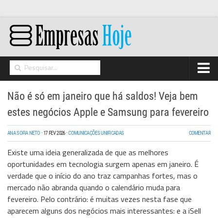
Home
Não é só em janeiro que há saldos! Veja bem
Networking
estes negócios Apple e Samsung para fevereiro
Segurança
ANA SOFIA NETO
·
17 FEV 2026
·
COMUNICAÇÕES UNIFICADAS
COMENTAR
High Tech
Existe uma ideia generalizada de que as melhores
Hosting/Cloud
oportunidades em tecnologia surgem apenas em janeiro. É
verdade que o início do ano traz campanhas fortes, mas o
I&D
mercado não abranda quando o calendário muda para
Opinião
fevereiro. Pelo contrário: é muitas vezes nesta fase que
aparecem alguns dos negócios mais interessantes: e a iSell
Storage