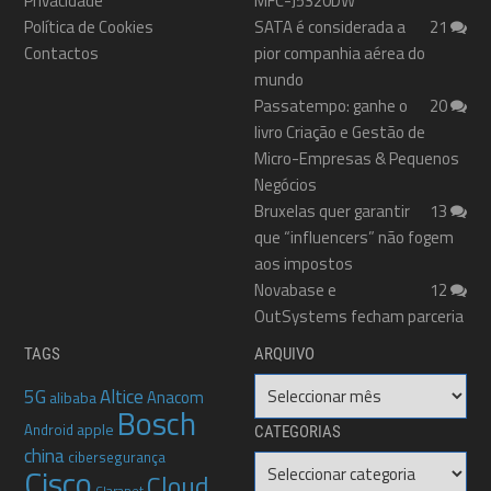
Privacidade
MFC-J5320DW
Política de Cookies
SATA é considerada a
21
Contactos
pior companhia aérea do
mundo
Passatempo: ganhe o
20
livro Criação e Gestão de
Micro-Empresas & Pequenos
Negócios
Bruxelas quer garantir
13
que “influencers” não fogem
aos impostos
Novabase e
12
OutSystems fecham parceria
TAGS
ARQUIVO
Arquivo
5G
Altice
Anacom
alibaba
Bosch
apple
Android
CATEGORIAS
china
cibersegurança
Categorias
Cisco
Cloud
Claranet