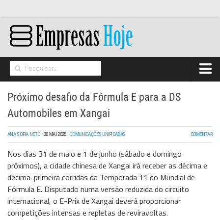
Home
Próximo desafio da Fórmula E para a DS
Networking
Automobiles em Xangai
Segurança
ANA SOFIA NETO
·
30 MAI 2025
·
COMUNICAÇÕES UNIFICADAS
COMENTAR
High Tech
Nos dias 31 de maio e 1 de junho (sábado e domingo
Hosting/Cloud
próximos), a cidade chinesa de Xangai irá receber as décima e
décima-primeira corridas da Temporada 11 do Mundial de
I&D
Fórmula E. Disputado numa versão reduzida do circuito
Opinião
internacional, o E-Prix de Xangai deverá proporcionar
competições intensas e repletas de reviravoltas.
Storage