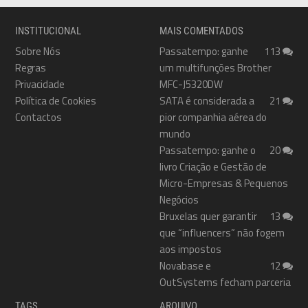
INSTITUCIONAL
MAIS COMENTADOS
Sobre Nós
Passatempo: ganhe
113
Regras
um multifunções Brother
Privacidade
MFC-J5320DW
Política de Cookies
SATA é considerada a
21
Contactos
pior companhia aérea do
mundo
Passatempo: ganhe o
20
livro Criação e Gestão de
Micro-Empresas & Pequenos
Negócios
Bruxelas quer garantir
13
que “influencers” não fogem
aos impostos
Novabase e
12
OutSystems fecham parceria
TAGS
ARQUIVO