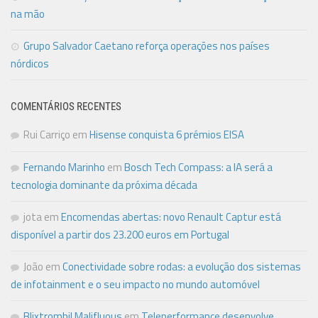
na mão
Grupo Salvador Caetano reforça operações nos países
nórdicos
COMENTÁRIOS RECENTES
Rui Carriço
em
Hisense conquista 6 prémios EISA
Fernando Marinho
em
Bosch Tech Compass: a IA será a
tecnologia dominante da próxima década
jota
em
Encomendas abertas: novo Renault Captur está
disponível a partir dos 23.200 euros em Portugal
João
em
Conectividade sobre rodas: a evolução dos sistemas
de infotainment e o seu impacto no mundo automóvel
Blixtrombil Malifluous
em
Teleperformance desenvolve