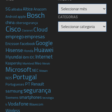
Arquivo
5G
Altice
Anacom
alibaba
Bosch
apple
Android
CATEGORIAS
china
cibersegurança
Categorias
Cisco
Cloud
Claranet
emprego
empresas
Google
Ericsson
facebook
Huawei
Hisense
Honda
Internet
Hyundai
ibm
IDC
Kaspersky
Meo
Marktest
Meraki
Microsoft
NEC
Nissan
Portugal
NOS
PT
Renault
Portugueses
segurança
samsung
smartphones
Siemens
tecnologia
Vodafone
Wavecom
ti
Wireless