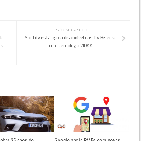
PRÓXIMO ARTIGO
de
Spotify está agora disponível nas TV Hisense
es-
com tecnologia VIDAA
0
ebra 25 anos de
Google apoia PMEs com novas