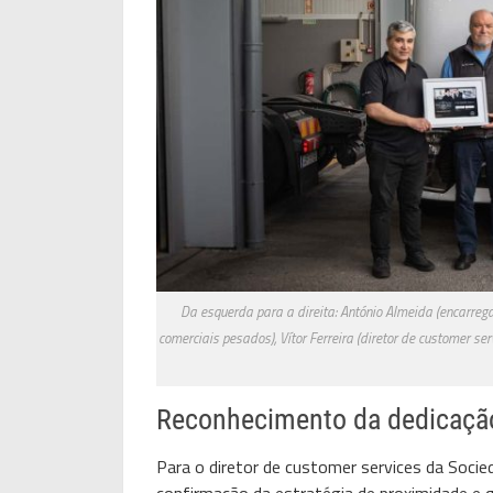
Da esquerda para a direita: António Almeida (encarreg
comerciais pesados), Vítor Ferreira (diretor de customer se
Reconhecimento da dedicaçã
Para o diretor de customer services da Socied
confirmação da estratégia de proximidade e 