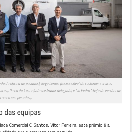
ado de oficina de pesados), Jorge Lemos (responsável de customer services –
rvices), Pinho da Costa (administrador-delegado) e Ivo Pedro (chefe de vendas de
comerciais pesados).
o das equipas
ade Comercial C. Santos, Vítor Ferreira, este prémio é a
qualidade que a empresa tem seguido.