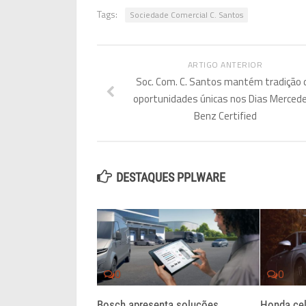
Tags:
Sociedade Comercial C. Santos
ARTIGO ANTERIOR
Soc. Com. C. Santos mantém tradição 
oportunidades únicas nos Dias Merced
Benz Certified
DESTAQUES PPLWARE
0
0
Bosch apresenta soluções
Honda cel