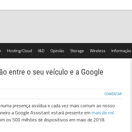
h
Hosting/Cloud
I&D
Opinião
Storage
Wireless
Informação
ção entre o seu veículo e a Google
COMENTAR
al numa presença assídua e cada vez mais comum ao nosso
janeiro a Google Assistant estará presente em
mais de mil
com os 500 milhões de dispositivos em maio de 2018.