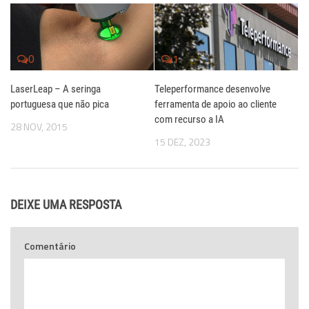
0
1
LaserLeap – A seringa
Teleperformance desenvolve
portuguesa que não pica
ferramenta de apoio ao cliente
com recurso a IA
28 NOV, 2015
15 DEZ, 2023
DEIXE UMA RESPOSTA
Comentário