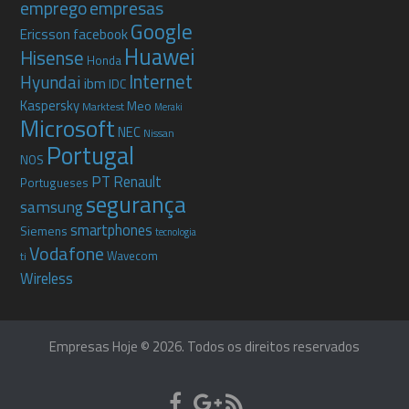
emprego
empresas
Google
Ericsson
facebook
Huawei
Hisense
Honda
Internet
Hyundai
ibm
IDC
Kaspersky
Meo
Marktest
Meraki
Microsoft
NEC
Nissan
Portugal
NOS
PT
Renault
Portugueses
segurança
samsung
smartphones
Siemens
tecnologia
Vodafone
Wavecom
ti
Wireless
Empresas Hoje © 2026. Todos os direitos reservados