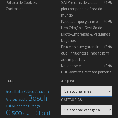
Política de Cookies
SATA é considerada a
21
Contactos
pior companhia aérea do
mundo
Passatempo: ganhe o
20
livro Criação e Gestão de
Micro-Empresas & Pequenos
Negócios
Bruxelas quer garantir
13
que “influencers” não fogem
aos impostos
Novabase e
12
OutSystems fecham parceria
TAGS
ARQUIVO
Arquivo
5G
Altice
Anacom
alibaba
Bosch
apple
Android
CATEGORIAS
china
cibersegurança
Categorias
Cisco
Cloud
Claranet