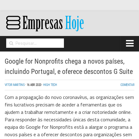
Home
Google for Nonprofits chega a novos países,
Networking
incluindo Portugal, e oferece descontos G Suite
Segurança
VITOR MARTINS
·
16 ABR 2020
·
HIGH TECH
COMENTAR
High Tech
Com a propagação do novo coronavírus, as organizações sem
Hosting/Cloud
fins lucrativos precisam de aceder a ferramentas que os
ajudem a trabalhar remotamente e a criar notoriedade online.
I&D
Para responder às necessidades únicas desta comunidade, a
Opinião
equipa do Google for Nonprofits está a alargar o programa a
novos países e a oferecer descontos para organizações sem
Storage