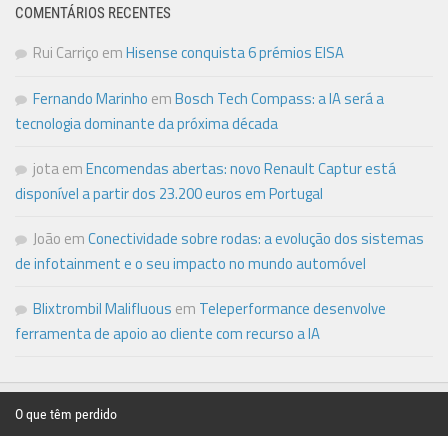
COMENTÁRIOS RECENTES
Rui Carriço
em
Hisense conquista 6 prémios EISA
Fernando Marinho
em
Bosch Tech Compass: a IA será a
tecnologia dominante da próxima década
jota
em
Encomendas abertas: novo Renault Captur está
disponível a partir dos 23.200 euros em Portugal
João
em
Conectividade sobre rodas: a evolução dos sistemas
de infotainment e o seu impacto no mundo automóvel
Blixtrombil Malifluous
em
Teleperformance desenvolve
ferramenta de apoio ao cliente com recurso a IA
O que têm perdido