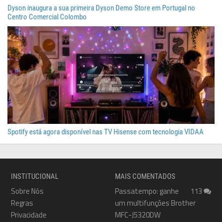
Dyson inaugura a sua primeira Dyson Demo Store em Portugal no
Centro Comercial Colombo
Spotify está agora disponível nas TV Hisense com tecnologia VIDAA
INSTITUCIONAL
MAIS COMENTADOS
Sobre Nós
Passatempo: ganhe
113
Regras
um multifunções Brother
Privacidade
MFC-J5320DW