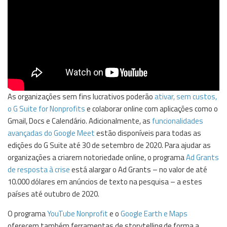
As organizações sem fins lucrativos poderão
ativar, sem custos,
o G Suite for Nonprofits
e colaborar online com aplicações como o
Gmail, Docs e Calendário. Adicionalmente, as
funcionalidades
avançadas do Google Meet
estão disponíveis para todas as
edições do G Suite até 30 de setembro de 2020. Para ajudar as
organizações a criarem notoriedade online, o programa
Ad Grants
de resposta à crise
está alargar o Ad Grants – no valor de até
10.000 dólares em anúncios de texto na pesquisa – a estes
países até outubro de 2020.
O programa
YouTube Nonprofit
e o
Google Earth e Maps
oferecem também ferramentas de storytelling de forma a