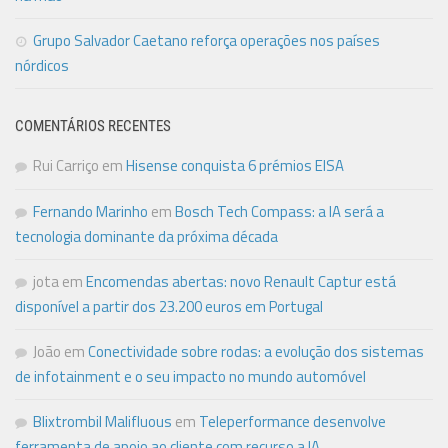
Grupo Salvador Caetano reforça operações nos países
nórdicos
COMENTÁRIOS RECENTES
Rui Carriço
em
Hisense conquista 6 prémios EISA
Fernando Marinho
em
Bosch Tech Compass: a IA será a
tecnologia dominante da próxima década
jota
em
Encomendas abertas: novo Renault Captur está
disponível a partir dos 23.200 euros em Portugal
João
em
Conectividade sobre rodas: a evolução dos sistemas
de infotainment e o seu impacto no mundo automóvel
Blixtrombil Malifluous
em
Teleperformance desenvolve
ferramenta de apoio ao cliente com recurso a IA