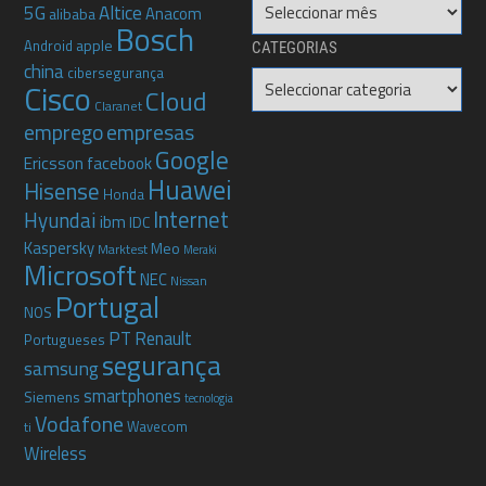
Arquivo
5G
Altice
Anacom
alibaba
Bosch
apple
Android
CATEGORIAS
china
cibersegurança
Categorias
Cisco
Cloud
Claranet
emprego
empresas
Google
Ericsson
facebook
Huawei
Hisense
Honda
Internet
Hyundai
ibm
IDC
Kaspersky
Meo
Marktest
Meraki
Microsoft
NEC
Nissan
Portugal
NOS
PT
Renault
Portugueses
segurança
samsung
smartphones
Siemens
tecnologia
Vodafone
Wavecom
ti
Wireless