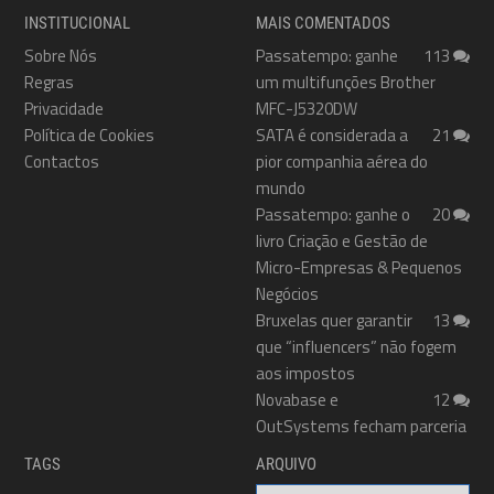
INSTITUCIONAL
MAIS COMENTADOS
Sobre Nós
Passatempo: ganhe
113
Regras
um multifunções Brother
Privacidade
MFC-J5320DW
Política de Cookies
SATA é considerada a
21
Contactos
pior companhia aérea do
mundo
Passatempo: ganhe o
20
livro Criação e Gestão de
Micro-Empresas & Pequenos
Negócios
Bruxelas quer garantir
13
que “influencers” não fogem
aos impostos
Novabase e
12
OutSystems fecham parceria
TAGS
ARQUIVO