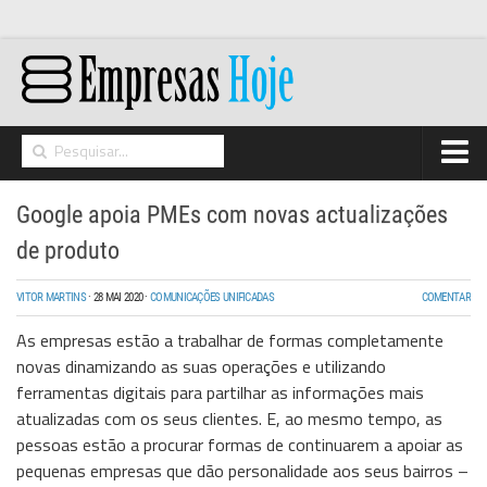
Home
Google apoia PMEs com novas actualizações
Networking
de produto
Segurança
VITOR MARTINS
·
28 MAI 2020
·
COMUNICAÇÕES UNIFICADAS
COMENTAR
High Tech
As empresas estão a trabalhar de formas completamente
Hosting/Cloud
novas dinamizando as suas operações e utilizando
ferramentas digitais para partilhar as informações mais
I&D
atualizadas com os seus clientes. E, ao mesmo tempo, as
Opinião
pessoas estão a procurar formas de continuarem a apoiar as
pequenas empresas que dão personalidade aos seus bairros –
Storage