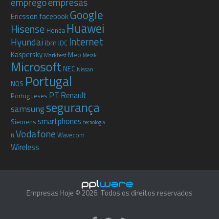
emprego
empresas
Google
Ericsson
facebook
Huawei
Hisense
Honda
Internet
Hyundai
ibm
IDC
Kaspersky
Meo
Marktest
Meraki
Microsoft
NEC
Nissan
Portugal
NOS
PT
Renault
Portugueses
segurança
samsung
smartphones
Siemens
tecnologia
Vodafone
Wavecom
ti
Wireless
Empresas Hoje © 2026. Todos os direitos reservados