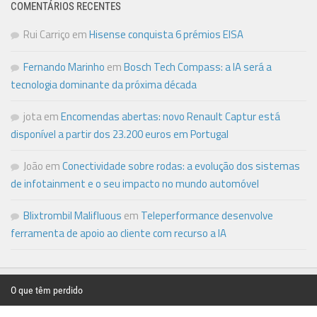
COMENTÁRIOS RECENTES
Rui Carriço
em
Hisense conquista 6 prémios EISA
Fernando Marinho
em
Bosch Tech Compass: a IA será a
tecnologia dominante da próxima década
jota
em
Encomendas abertas: novo Renault Captur está
disponível a partir dos 23.200 euros em Portugal
João
em
Conectividade sobre rodas: a evolução dos sistemas
de infotainment e o seu impacto no mundo automóvel
Blixtrombil Malifluous
em
Teleperformance desenvolve
ferramenta de apoio ao cliente com recurso a IA
O que têm perdido