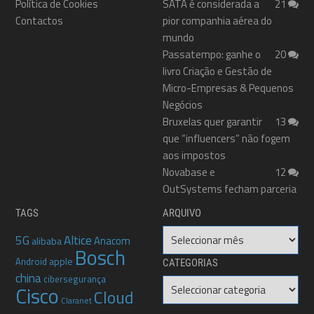
Política de Cookies
SATA é considerada a
21
Contactos
pior companhia aérea do
mundo
Passatempo: ganhe o
20
livro Criação e Gestão de
Micro-Empresas & Pequenos
Negócios
Bruxelas quer garantir
13
que “influencers” não fogem
aos impostos
Novabase e
12
OutSystems fecham parceria
TAGS
ARQUIVO
Arquivo
5G
Altice
Anacom
alibaba
Bosch
apple
Android
CATEGORIAS
china
cibersegurança
Categorias
Cisco
Cloud
Claranet