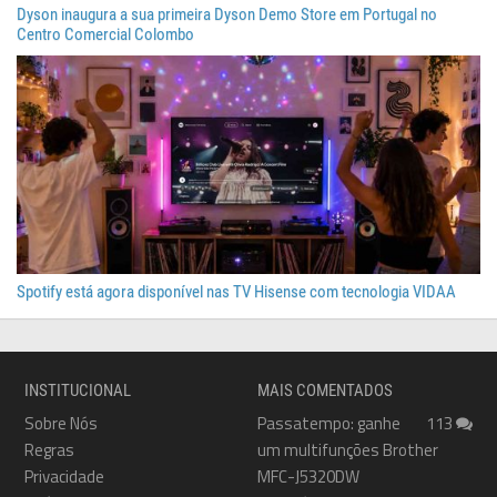
Dyson inaugura a sua primeira Dyson Demo Store em Portugal no
Centro Comercial Colombo
Spotify está agora disponível nas TV Hisense com tecnologia VIDAA
INSTITUCIONAL
MAIS COMENTADOS
Sobre Nós
Passatempo: ganhe
113
Regras
um multifunções Brother
Privacidade
MFC-J5320DW