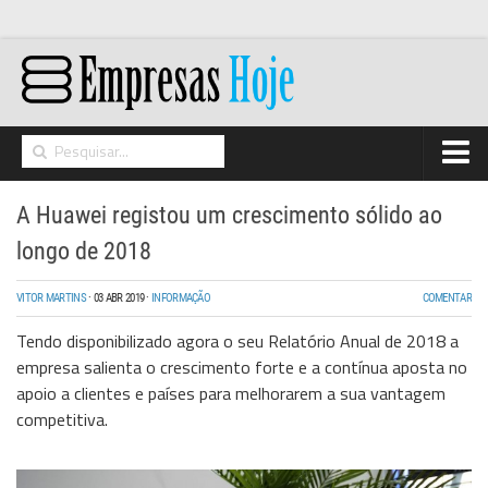
Home
A Huawei registou um crescimento sólido ao
Networking
longo de 2018
Segurança
VITOR MARTINS
·
03 ABR 2019
·
INFORMAÇÃO
COMENTAR
High Tech
Tendo disponibilizado agora o seu Relatório Anual de 2018 a
Hosting/Cloud
empresa salienta o crescimento forte e a contínua aposta no
apoio a clientes e países para melhorarem a sua vantagem
I&D
competitiva.
Opinião
Storage