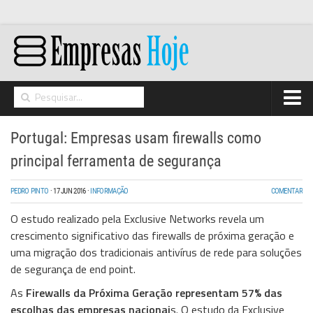
Home
Portugal: Empresas usam firewalls como
Networking
principal ferramenta de segurança
Segurança
PEDRO PINTO
·
17 JUN 2016
·
INFORMAÇÃO
COMENTAR
High Tech
O estudo realizado pela Exclusive Networks revela um
Hosting/Cloud
crescimento significativo das firewalls de próxima geração e
uma migração dos tradicionais antivírus de rede para soluções
I&D
de segurança de end point.
Opinião
As
Firewalls da Próxima Geração representam 57% das
escolhas das empresas nacionai
s. O estudo da Exclusive
Storage