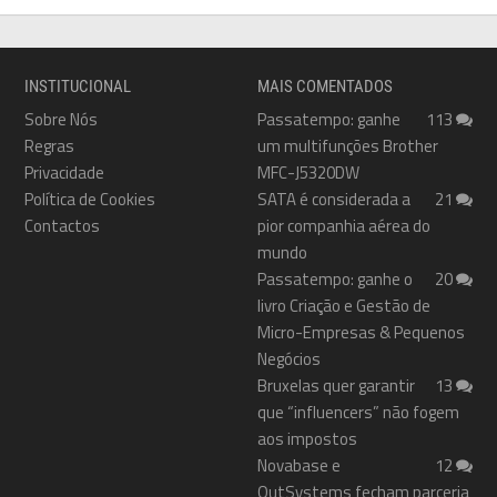
INSTITUCIONAL
MAIS COMENTADOS
Sobre Nós
Passatempo: ganhe
113
Regras
um multifunções Brother
Privacidade
MFC-J5320DW
Política de Cookies
SATA é considerada a
21
Contactos
pior companhia aérea do
mundo
Passatempo: ganhe o
20
livro Criação e Gestão de
Micro-Empresas & Pequenos
Negócios
Bruxelas quer garantir
13
que “influencers” não fogem
aos impostos
Novabase e
12
OutSystems fecham parceria