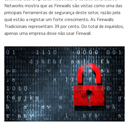
Networks mostra que as Firewalls são vistas como uma das
Wireless
principais ferramentas de segurança deste setor, razão pela
qual estão a registar um forte crescimento. As Firewalls
Informação
Tradicionais representam 39 por cento. Do total de inquiridos,
apenas uma empresa disse não usar Firewall.