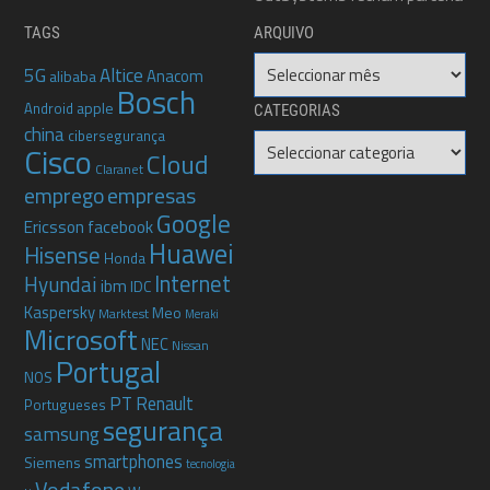
TAGS
ARQUIVO
Arquivo
5G
Altice
Anacom
alibaba
Bosch
apple
Android
CATEGORIAS
china
cibersegurança
Categorias
Cisco
Cloud
Claranet
emprego
empresas
Google
Ericsson
facebook
Huawei
Hisense
Honda
Internet
Hyundai
ibm
IDC
Kaspersky
Meo
Marktest
Meraki
Microsoft
NEC
Nissan
Portugal
NOS
PT
Renault
Portugueses
segurança
samsung
smartphones
Siemens
tecnologia
Vodafone