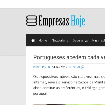
Home
Networking
Segurança
High Tec
Portugueses acedem cada vez
PEDRO PINTO
·
14 JAN 2015
·
INFORMAÇÃO
Os dispositivos móveis são cada vez mais o
Internet, revela o serviço netScope da Markt
ainda dominar as preferências, o tráfego ge
portugal.