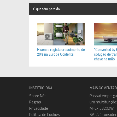
O que têm perdido
Hisense regista crescimento de
“Converted by 
20% na Europa Ocidental
solução de tr
chave na mão
INSTITUCIONAL
MAIS COMENTA
Sobre Nós
Passatempo: g
Regras
um multifunçõe
Privacidade
MFC-J5320DW
Política de Cookies
SATA é consider