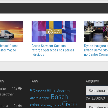
Renault”: uma
Grupo Salvador Caetano
Dyson inaugura a
ansformação
reforça operações nos países
Dyson Demo Stor
nórdicos
no Centro Comer
DOS
TAGS
ARQUIVO
anhe
113
Arquivo
5G
Altice
Anacom
alibaba
s Brother
Bosch
apple
Android
CATEGORIAS
Cisco
china
cibersegurança
Categorias
ada a
21