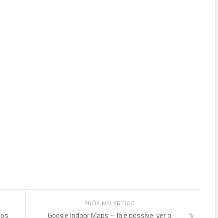
PRÓXIMO ARTIGO
nos
Google Indoor Maps – Já é possível ver o