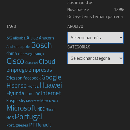
aos impostos
Novabase e
12
OutSystems fecham parceria
TAGS
ARQUIVO
Arquivo
5G
Altice
Anacom
alibaba
Bosch
apple
Android
CATEGORIAS
china
cibersegurança
Categorias
Cisco
Cloud
Claranet
emprego
empresas
Google
Ericsson
facebook
Huawei
Hisense
Honda
Internet
Hyundai
ibm
IDC
Kaspersky
Meo
Marktest
Meraki
Microsoft
NEC
Nissan
Portugal
NOS
PT
Renault
Portugueses