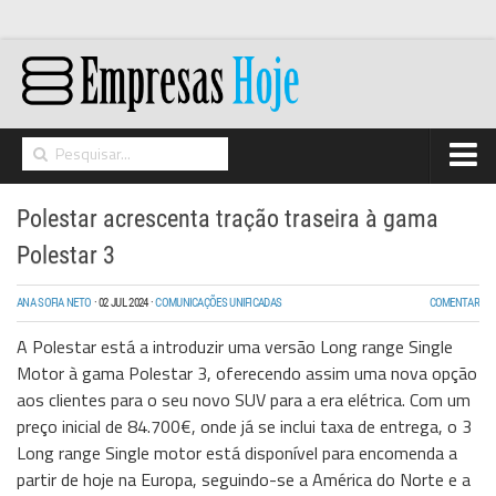
Home
Polestar acrescenta tração traseira à gama
Networking
Polestar 3
Segurança
ANA SOFIA NETO
·
02 JUL 2024
·
COMUNICAÇÕES UNIFICADAS
COMENTAR
High Tech
A Polestar está a introduzir uma versão Long range Single
Hosting/Cloud
Motor à gama Polestar 3, oferecendo assim uma nova opção
aos clientes para o seu novo SUV para a era elétrica. Com um
I&D
preço inicial de 84.700€, onde já se inclui taxa de entrega, o 3
Opinião
Long range Single motor está disponível para encomenda a
partir de hoje na Europa, seguindo-se a América do Norte e a
Storage