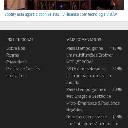
Spotify está agora disponível nas TV Hisense com tecnologia VIDAA
INSTITUCIONAL
MAIS COMENTADOS
Sobre Nós
Passatempo: ganhe
113
Regras
um multifunções Brother
Privacidade
MFC-J5320DW
Política de Cookies
SATA é considerada a
21
Contactos
pior companhia aérea do
mundo
Passatempo: ganhe o
20
livro Criação e Gestão de
Micro-Empresas & Pequenos
Negócios
Bruxelas quer garantir
13
que “influencers” não fogem