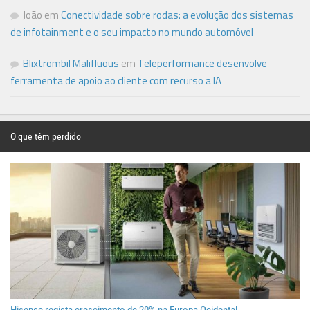
João
em
Conectividade sobre rodas: a evolução dos sistemas
de infotainment e o seu impacto no mundo automóvel
Blixtrombil Malifluous
em
Teleperformance desenvolve
ferramenta de apoio ao cliente com recurso a IA
O que têm perdido