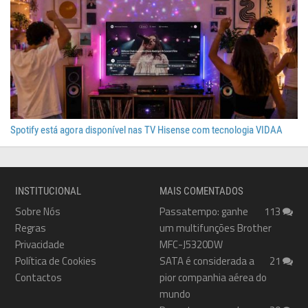
Spotify está agora disponível nas TV Hisense com tecnologia VIDAA
INSTITUCIONAL
MAIS COMENTADOS
Sobre Nós
Passatempo: ganhe
113
Regras
um multifunções Brother
Privacidade
MFC-J5320DW
Política de Cookies
SATA é considerada a
21
Contactos
pior companhia aérea do
mundo