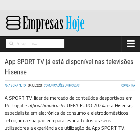
Home
App SPORT TV já está disponível nas televisões
Networking
Hisense
Segurança
ANA SOFIA NETO
·
09 JUL 2024
·
COMUNICAÇÕES UNIFICADAS
COMENTAR
High Tech
A SPORT TV, líder de mercado de conteúdos desportivos em
Hosting/Cloud
Portugal e
official broadcaster
UEFA EURO 2024, e a Hisense,
especialista em eletrónica de consumo e eletrodomésticos,
I&D
reforçam a sua parceria para levar a todos os seus
Opinião
utilizadores a experiência de utilização da App SPORT TV.
Storage