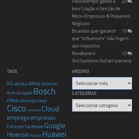
Passatempo: ganhe o
20
livro Criação e Gestão de
Micro-Empresas & Pequenos
Negócios
Bruxelas quer garantir
13
que “influencers” não fogem
aos impostos
Novabase e
12
OutSystems fecham parceria
TAGS
ARQUIVO
Arquivo
5G
Altice
Anacom
alibaba
Bosch
apple
Android
CATEGORIAS
china
cibersegurança
Categorias
Cisco
Cloud
Claranet
emprego
empresas
Google
Ericsson
facebook
Huawei
Hisense
Honda