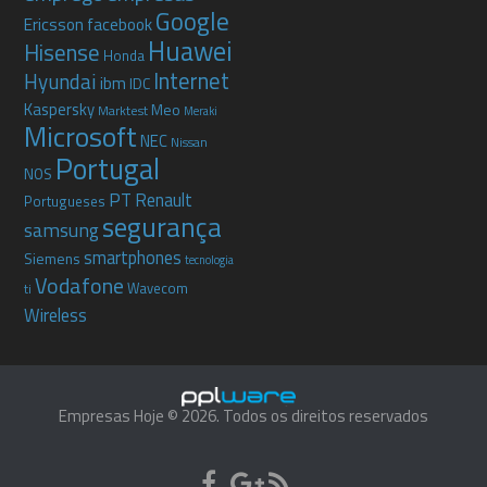
Google
Ericsson
facebook
Huawei
Hisense
Honda
Internet
Hyundai
ibm
IDC
Kaspersky
Meo
Marktest
Meraki
Microsoft
NEC
Nissan
Portugal
NOS
PT
Renault
Portugueses
segurança
samsung
smartphones
Siemens
tecnologia
Vodafone
Wavecom
ti
Wireless
Empresas Hoje © 2026. Todos os direitos reservados