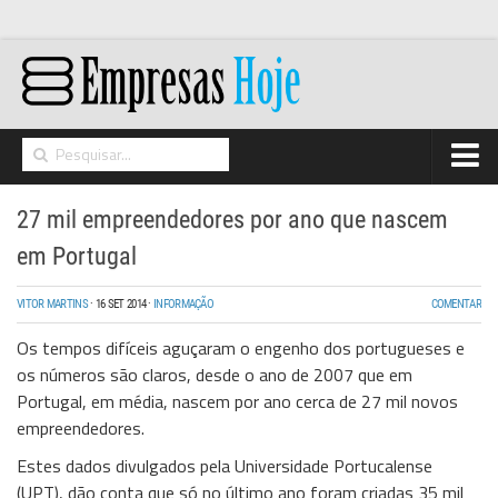
Home
27 mil empreendedores por ano que nascem
Networking
em Portugal
Segurança
VITOR MARTINS
·
16 SET 2014
·
INFORMAÇÃO
COMENTAR
High Tech
Os tempos difíceis aguçaram o engenho dos portugueses e
Hosting/Cloud
os números são claros, desde o ano de 2007 que em
Portugal, em média, nascem por ano cerca de 27 mil novos
I&D
empreendedores.
Opinião
Estes dados divulgados pela Universidade Portucalense
(UPT), dão conta que só no último ano foram criadas 35 mil
Storage