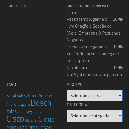
Contactos
pior companhia aérea do
mundo
Passatempo: ganhe o
20
livro Criação e Gestão de
Micro-Empresas & Pequenos
Negócios
Bruxelas quer garantir
13
que “influencers” não fogem
aos impostos
Novabase e
12
OutSystems fecham parceria
TAGS
ARQUIVO
Arquivo
5G
Altice
Anacom
alibaba
Bosch
apple
Android
CATEGORIAS
china
cibersegurança
Categorias
Cisco
Cloud
Claranet
emprego
empresas