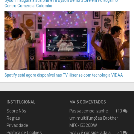
Dyson inaugura a sua primeira Dyson Demo Store em Portugal no
Centro Comercial Colombo
Spotify está agora disponível nas TV Hisense com tecnologia VIDAA
INSTITUCIONAL
MAIS COMENTADOS
Sobre Nós
Passatempo: ganhe
113
Regras
um multifunções Brother
Privacidade
MFC-J5320DW
Política de Cookies
SATA é considerada a
21