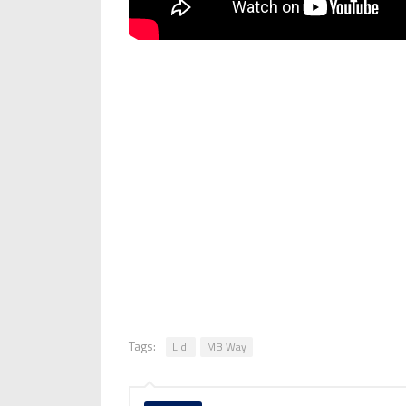
Tags:
Lidl
MB Way