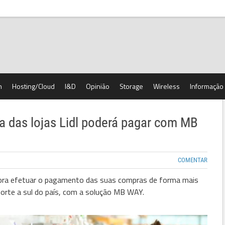
h
Hosting/Cloud
I&D
Opinião
Storage
Wireless
Informação
a das lojas Lidl poderá pagar com MB
COMENTAR
gora efetuar o pagamento das suas compras de forma mais
norte a sul do país, com a solução MB WAY.