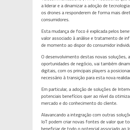
a liderar e a dinamizar a adoção de tecnolog
os drones a responderem de forma mais diret
consumidores.
Esta mudança de foco é explicada pelos benefi
valor associado à análise e tratamento de in
de momento ao dispor do consumidor individu
O desenvolvimento destas novas soluções, a
oportunidades de negócio, vai também dinami
digitais, com os principais players a posicio
necessário à transição para esta nova realida
Em particular, a adoção de soluções de Int
potenciais benefícios quer ao nível da otimiza
mercado e do conhecimento do cliente.
Alavancando a integração com outras soluçõ
IoT podem criar novas fontes de valor que to
beneficiar de todo o potencial associado ao I