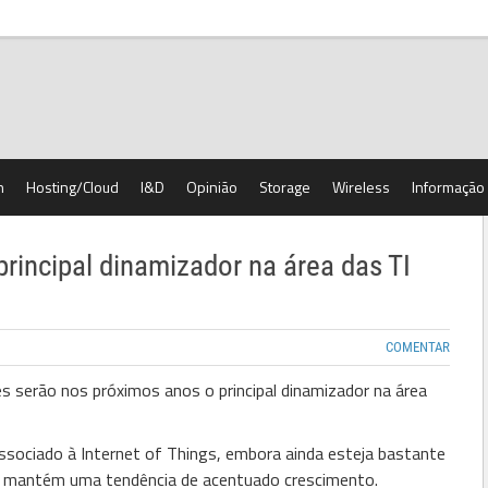
h
Hosting/Cloud
I&D
Opinião
Storage
Wireless
Informação
rincipal dinamizador na área das TI
COMENTAR
s serão nos próximos anos o principal dinamizador na área
sociado à Internet of Things, embora ainda esteja bastante
s, mantém uma tendência de acentuado crescimento.