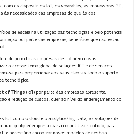
ias, com os dispositivos IoT, os wearables, as impressoras 3D,
a às necessidades das empresas do que às dos
́cios de escala na utilização das tecnologias e pelo potencial
formação por parte das empresas, benefícios que não estão
al.
lém de permitir às empresas descobrirem novas
zar o ecossistema global de soluções ICT e de serviços
narem-se para proporcionar aos seus clientes todo o suporte
de tecnológica.
ernet of Things (IoT) por parte das empresas apresenta
ção e redução de custos, quer ao nível do endereçamento do
es ICT como o cloud e o analytics/Big Data, as soluções de
rnarão qualquer empresa mais competitiva. Contudo, para
oT, é necessário encontrar novos modelos de negócio,