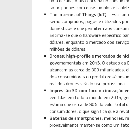
uma década, mais centrada no consumido
smartphones com ecrãs amplos e tablet
The Internet of Things (IoT)
– Este ano,
serão comprados, pagos e utilizados por
domésticos e que permitem aos consumid
Estima-se que o hardware específico para
dólares, enquanto o mercado dos serviç
milhões de dólares.
Drones: high-profile e mercados de ni
governamentais em 2015. O estudo da Del
alcancem as cerca de 300 mil unidades, el
dos consumidores ou produtores/consumi
real dos drones virá do uso profissional.
Impressão 3D com foco na inovação e
vendidas em todo o mundo em 2015, geran
estima que cerca de 80% do valor total 
consumidores, o que significa que a revol
Baterias de smartphones: melhores, m
provavelmente manter-se como um fator