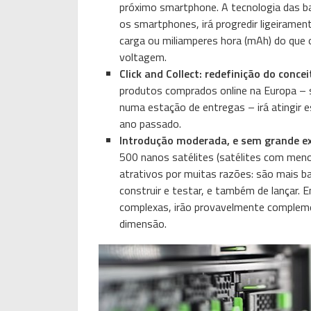
próximo smartphone. A tecnologia das bater
os smartphones, irá progredir ligeirame
carga ou miliamperes hora (mAh) do qu
voltagem.
Click and Collect: redefinição do conce
produtos comprados online na Europa – s
numa estação de entregas – irá atingir
ano passado.
Introdução moderada, e sem grande ex
500 nanos satélites (satélites com menos
atrativos por muitas razões: são mais b
construir e testar, e também de lança
complexas, irão provavelmente complemen
dimensão.