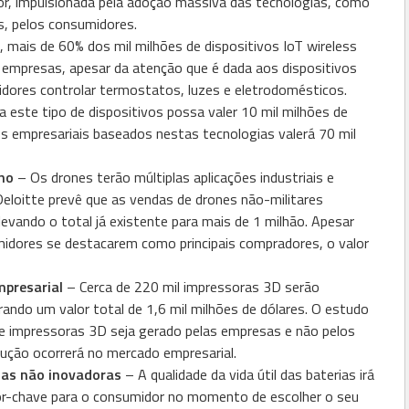
r, impulsionada pela adoção massiva das tecnologias, como
s, pelos consumidores.
 mais de 60% dos mil milhões de dispositivos IoT wireless
 empresas, apesar da atenção que é dada aos dispositivos
ores controlar termostatos, luzes e eletrodomésticos.
 este tipo de dispositivos possa valer 10 mil milhões de
os empresariais baseados nestas tecnologias valerá 70 mil
cho
– Os drones terão múltiplas aplicações industriais e
oitte prevê que as vendas de drones não-militares
evando o total já existente para mais de 1 milhão. Apesar
dores se destacarem como principais compradores, o valor
mpresarial
– Cerca de 220 mil impressoras 3D serão
do um valor total de 1,6 mil milhões de dólares. O estudo
de impressoras 3D seja gerado pelas empresas e não pelos
ução ocorrerá no mercado empresarial.
as não inovadoras
– A qualidade da vida útil das baterias irá
-chave para o consumidor no momento de escolher o seu