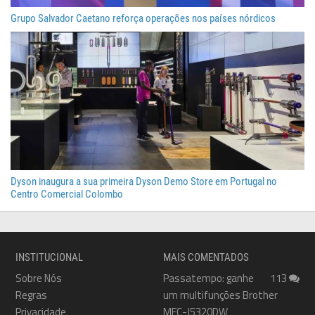
Grupo Salvador Caetano reforça operações nos países nórdicos
Dyson inaugura a sua primeira Dyson Demo Store em Portugal no
Centro Comercial Colombo
INSTITUCIONAL
MAIS COMENTADOS
Sobre Nós
Passatempo: ganhe
113
Regras
um multifunções Brother
Privacidade
MFC-J5320DW