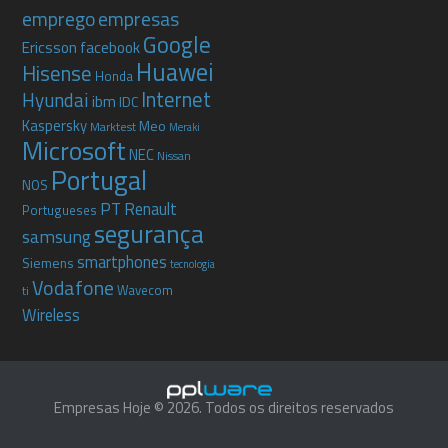
emprego
empresas
Google
Ericsson
facebook
Huawei
Hisense
Honda
Internet
Hyundai
ibm
IDC
Kaspersky
Meo
Marktest
Meraki
Microsoft
NEC
Nissan
Portugal
NOS
PT
Renault
Portugueses
segurança
samsung
smartphones
Siemens
tecnologia
Vodafone
Wavecom
ti
Wireless
Empresas Hoje © 2026. Todos os direitos reservados