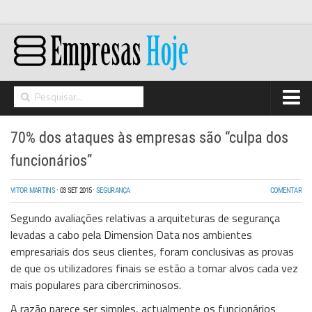
Home
70% dos ataques às empresas são “culpa dos
Networking
funcionários”
Segurança
VITOR MARTINS
·
03 SET 2015
·
SEGURANÇA
COMENTAR
High Tech
Segundo avaliações relativas a arquiteturas de segurança
Hosting/Cloud
levadas a cabo pela Dimension Data nos ambientes
empresariais dos seus clientes, foram conclusivas as provas
I&D
de que os utilizadores finais se estão a tornar alvos cada vez
Opinião
mais populares para cibercriminosos.
A razão parece ser simples, actualmente os funcionários
Storage