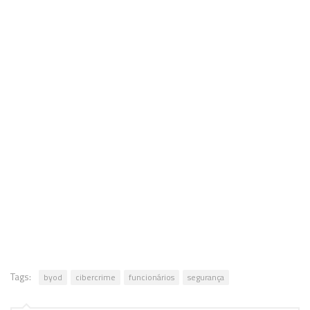
d
a
Tags:
byod
cibercrime
funcionários
segurança