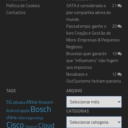
Política de Cookies
SATA é considerada a
21
Contactos
pior companhia aérea do
mundo
Passatempo: ganhe o
20
livro Criação e Gestão de
Micro-Empresas & Pequenos
Negócios
Bruxelas quer garantir
13
que “influencers” não fogem
aos impostos
Novabase e
12
OutSystems fecham parceria
TAGS
ARQUIVO
Arquivo
5G
Altice
Anacom
alibaba
Bosch
apple
Android
CATEGORIAS
china
cibersegurança
Categorias
Cisco
Cloud
Claranet