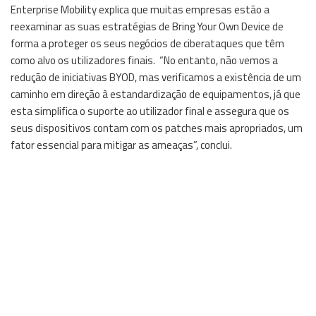
Enterprise Mobility explica que muitas empresas estão a
re
m
reexaminar as suas estratégias de Bring Your Own Device de
q
r
forma a proteger os seus negócios de ciberataques que têm
o
su
como alvo os utilizadores finais.
“No entanto, não vemos a
ci
ai
redução de iniciativas BYOD, mas verificamos a existência de um
s
qu
caminho em direção à estandardização de equipamentos, já que
q
n
esta simplifica o suporte ao utilizador final e assegura que os
a
r
seus dispositivos contam com os patches mais apropriados, um
c
a
fator essencial para mitigar as ameaças”, conclui.
a
in
ut
q
A
N
U
N
O
A
A
Ne
N
T
R
E
t
s
d
Au
a
Ás
Bu
ob
o
se
Ca
n
n
p
c
u
e
ci
N
q
to
H
d
p
e 
G
re
a
s
a
t
ã
va
Ze
t
a
e
po
d
e
Ge
h
m
r
p
i
e
e
E
vi
n
Ha
é
d
s
M
de
si
a
n
a
d
c
go
u
es
d
o
t
d
s
c
fa
vá
R
g
c
a
o
a
p
Se
a
n
i
s
t
s
re
Un
po
de
po
i
d
m
d
fa
d
n
l
e 
a
n
e
c
al
s
o
D
al
d