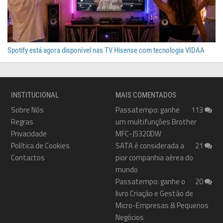
Spotify está agora disponível nas TV Hisense com tecnologia VIDAA
INSTITUCIONAL
MAIS COMENTADOS
Sobre Nós
Passatempo: ganhe
113
Regras
um multifunções Brother
Privacidade
MFC-J5320DW
Política de Cookies
SATA é considerada a
21
Contactos
pior companhia aérea do
mundo
Passatempo: ganhe o
20
livro Criação e Gestão de
Micro-Empresas & Pequenos
Negócios