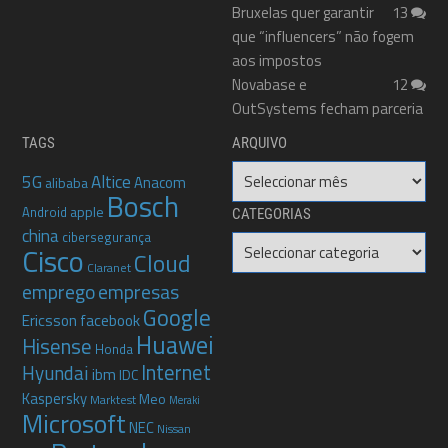
Bruxelas quer garantir
13
que “influencers” não fogem
aos impostos
Novabase e
12
OutSystems fecham parceria
TAGS
ARQUIVO
Arquivo
5G
Altice
Anacom
alibaba
Bosch
apple
Android
CATEGORIAS
china
cibersegurança
Categorias
Cisco
Cloud
Claranet
emprego
empresas
Google
Ericsson
facebook
Huawei
Hisense
Honda
Internet
Hyundai
ibm
IDC
Kaspersky
Meo
Marktest
Meraki
Microsoft
NEC
Nissan