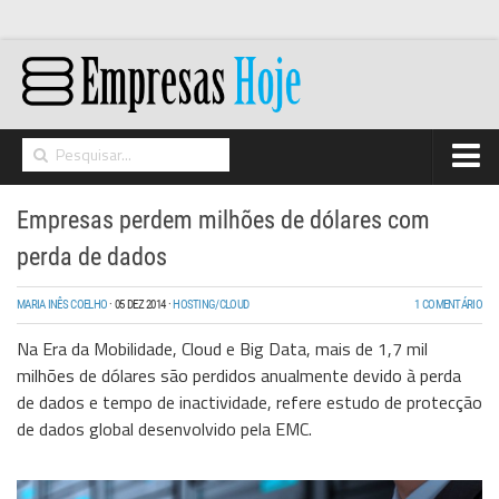
Home
Empresas perdem milhões de dólares com
Networking
perda de dados
Segurança
MARIA INÊS COELHO
·
05 DEZ 2014
·
HOSTING/CLOUD
1 COMENTÁRIO
High Tech
Na Era da Mobilidade, Cloud e Big Data, mais de 1,7 mil
Hosting/Cloud
milhões de dólares são perdidos anualmente devido à perda
de dados e tempo de inactividade, refere estudo de protecção
I&D
de dados global desenvolvido pela EMC.
Opinião
Storage