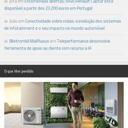
jota
em
Encomendas abertas: novo Renault Captur está
disponível a partir dos 23.200 euros em Portugal
João
em
Conectividade sobre rodas: a evolução dos sistemas
de infotainment e o seu impacto no mundo automóvel
Blixtrombil Malifluous
em
Teleperformance desenvolve
ferramenta de apoio ao cliente com recurso a IA
O que têm perdido