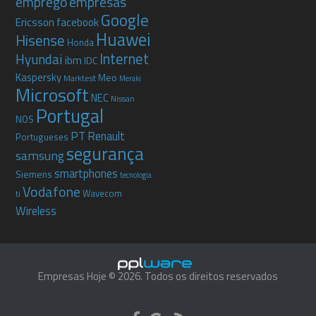
emprego
empresas
Google
Ericsson
facebook
Huawei
Hisense
Honda
Internet
Hyundai
ibm
IDC
Kaspersky
Meo
Marktest
Meraki
Microsoft
NEC
Nissan
Portugal
NOS
PT
Renault
Portugueses
segurança
samsung
smartphones
Siemens
tecnologia
Vodafone
Wavecom
ti
Wireless
Empresas Hoje © 2026. Todos os direitos reservados