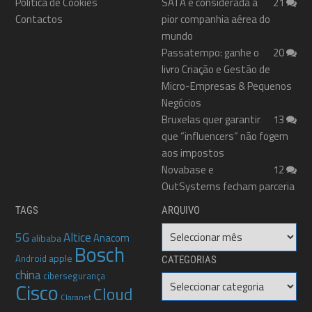
Política de Cookies
SATA é considerada a
21
Contactos
pior companhia aérea do
mundo
Passatempo: ganhe o
20
livro Criação e Gestão de
Micro-Empresas & Pequenos
Negócios
Bruxelas quer garantir
13
que “influencers” não fogem
aos impostos
Novabase e
12
OutSystems fecham parceria
TAGS
ARQUIVO
Arquivo
5G
Altice
Anacom
alibaba
Bosch
apple
Android
CATEGORIAS
china
cibersegurança
Categorias
Cisco
Cloud
Claranet