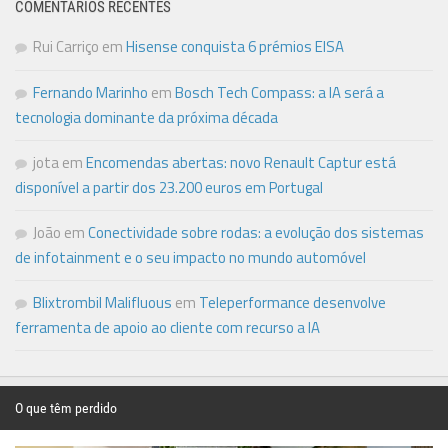
COMENTÁRIOS RECENTES
Rui Carriço
em
Hisense conquista 6 prémios EISA
Fernando Marinho
em
Bosch Tech Compass: a IA será a
tecnologia dominante da próxima década
jota
em
Encomendas abertas: novo Renault Captur está
disponível a partir dos 23.200 euros em Portugal
João
em
Conectividade sobre rodas: a evolução dos sistemas
de infotainment e o seu impacto no mundo automóvel
Blixtrombil Malifluous
em
Teleperformance desenvolve
ferramenta de apoio ao cliente com recurso a IA
O que têm perdido