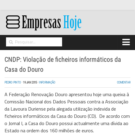
Home
CNDP: Violação de ficheiros informáticos da
Networking
Casa do Douro
Segurança
PEDRO PINTO
·
19 JAN 2015
·
INFORMAÇÃO
COMENTAR
High Tech
A Federação Renovação Douro apresentou hoje uma queixa à
Hosting/Cloud
Comissão Nacional dos Dados Pessoais contra a Associação
da Lavoura Duriense pela alegada utilização indevida de
I&D
ficheiros informáticos da Casa do Douro (CD). De acordo com
Opinião
o Jornal I, a Casa do Douro possui actualmente uma dívida ao
Estado na ordem dos 160 milhões de euros.
Storage