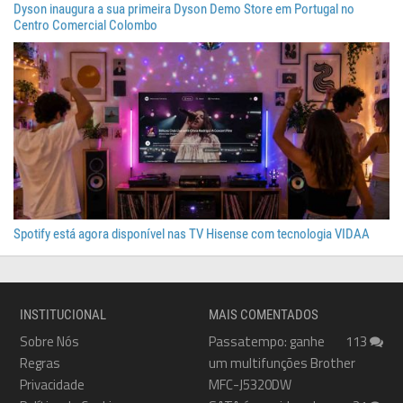
Dyson inaugura a sua primeira Dyson Demo Store em Portugal no
Centro Comercial Colombo
Spotify está agora disponível nas TV Hisense com tecnologia VIDAA
INSTITUCIONAL
MAIS COMENTADOS
Sobre Nós
Passatempo: ganhe
113
Regras
um multifunções Brother
Privacidade
MFC-J5320DW