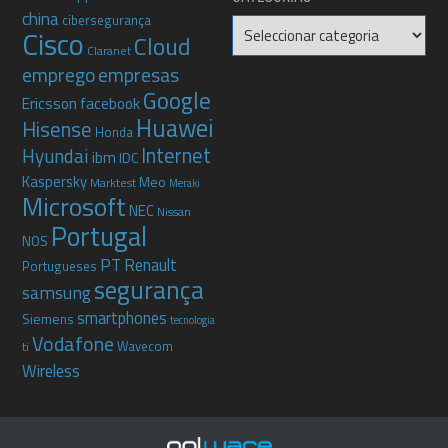
china
cibersegurança
Categorias
Cisco
Cloud
Claranet
emprego
empresas
Google
Ericsson
facebook
Huawei
Hisense
Honda
Internet
Hyundai
ibm
IDC
Kaspersky
Meo
Marktest
Meraki
Microsoft
NEC
Nissan
Portugal
NOS
PT
Renault
Portugueses
segurança
samsung
smartphones
Siemens
tecnologia
Vodafone
Wavecom
ti
Wireless