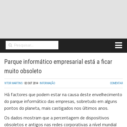
Home
Parque informático empresarial está a ficar
Networking
muito obsoleto
Segurança
VITOR MARTINS
·
02 OUT 2014
·
INFORMAÇÃO
COMENTAR
High Tech
Há factores que podem estar na causa deste envelhecimento
Hosting/Cloud
do parque informático das empresas, sobretudo em alguns
pontos do planeta, mais castigados nos últimos anos.
I&D
Os dados mostram que a percentagem de dispositivos
Opinião
obsoletos e antigos nas redes corporativas a nível mundial