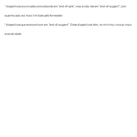
¹
dispositivos
anunciados como estando em “end-of-sale”, mas ainda nã
o
em “end-of-support”, com
suporte cada vez mais limitado pelo fornecedor
²
dispositivos
que se encontram em “end-of-support”. Estes
dispositivos
têm, no mínimo, cinco ou mais
anos
de idade