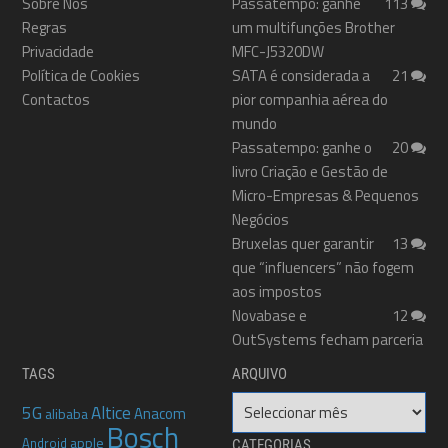
Sobre Nós
Passatempo: ganhe
113
Regras
um multifunções Brother
Privacidade
MFC-J5320DW
Política de Cookies
SATA é considerada a
21
Contactos
pior companhia aérea do
mundo
Passatempo: ganhe o
20
livro Criação e Gestão de
Micro-Empresas & Pequenos
Negócios
Bruxelas quer garantir
13
que “influencers” não fogem
aos impostos
Novabase e
12
OutSystems fecham parceria
TAGS
ARQUIVO
Arquivo
5G
Altice
Anacom
alibaba
Bosch
apple
Android
CATEGORIAS